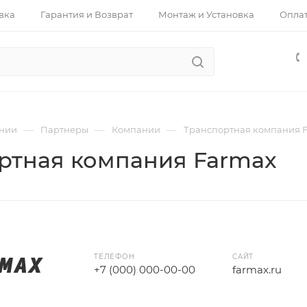
вка
Гарантия и Возврат
Монтаж и Установка
Опла
—
—
—
нии
Партнеры
Компании
Транспортная компания 
ртная компания Farmax
ТЕЛЕФОН
САЙТ
+7 (000) 000-00-00
fаrmax.ru