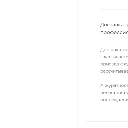
Доставка 
профессио
Доставка ме
заказываете
приезда с к
рассчитыва
Аккуратност
целостность
повреждения