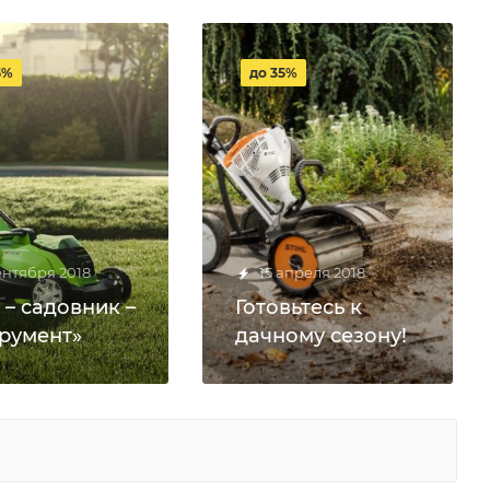
5%
до 35%
ентября 2018
15 апреля 2018
 – садовник –
Готовьтесь к
румент»
дачному сезону!