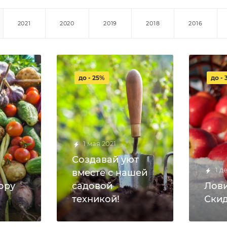
2021
2020
2019
2018
2016
до - 25%
до -
1 мая 2021
Создавай уют
1 д
вместе с нашей
ору
садовой
Лови
техникой!
Скид