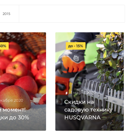
2015
 30%
до - 15%
1 марта 2020
екабря 2020
Cкидки на
 момент!
садовую технику
ки до 30%
HUSQVARNA