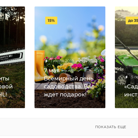
15%
до 3
1 июля 2019
7 мая -
5 с
иты
Всемирный день
овой
садоводства. Вас
«Сад
HL!
ждет подарок!
инст
ПОКАЗАТЬ ЕЩЕ