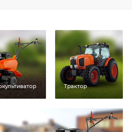
окультиватор
Трактор