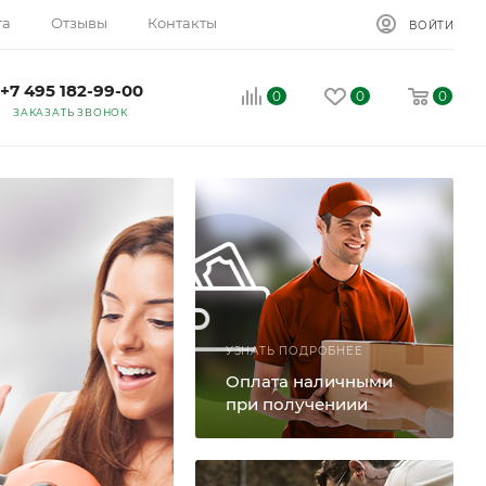
та
Отзывы
Контакты
ВОЙТИ
+7 495 182-99-00
0
0
0
ЗАКАЗАТЬ ЗВОНОК
Доставим 
УЗНАТЬ ПОДРОБНЕЕ
на дачу!
Оплата наличными
при получениии
Доставка по всей терр
Быстро, надёжно, качес