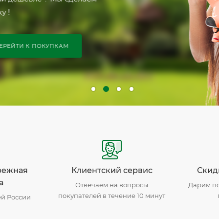
 !
РЕЙТИ К ПОКУПКАМ
режная
Клиентский сервис
Скид
а
Отвечаем на вопросы
Дарим по
покупателей в течение 10 минут
ей России