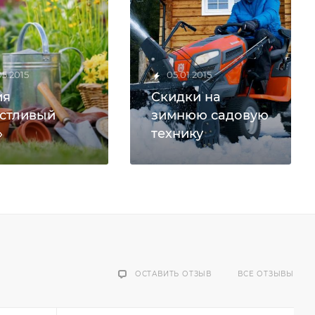
05.2015
05.01.2015
ия
Скидки на
стливый
зимнюю садовую
»
технику
ОСТАВИТЬ ОТЗЫВ
ВСЕ ОТЗЫВЫ