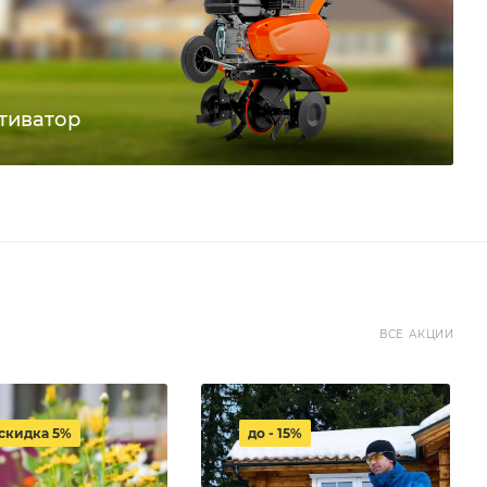
тиватор
ВСЕ АКЦИИ
 скидка 5%
до - 15%