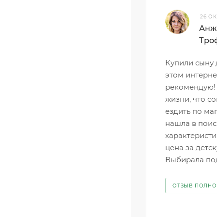
26 О
Анж
Тро
Купили сыну 
этом интерне
рекомендую! 
жизни, что с
ездить по ма
нашла в поис
характеристи
цена за детс
Выбирала под
ОТЗЫВ ПОЛН