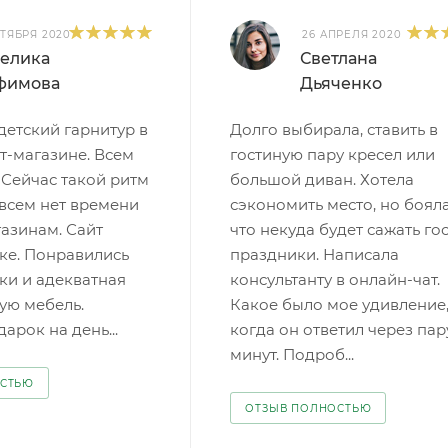
КТЯБРЯ 2020
26 АПРЕЛЯ 2020
елика
Светлана
фимова
Дьяченко
детский гарнитур в
Долго выбирала, ставить в
т-магазине. Всем
гостиную пару кресел или
Сейчас такой ритм
большой диван. Хотела
овсем нет времени
сэкономить место, но бояла
газинам. Сайт
что некуда будет сажать го
ке. Понравились
праздники. Написала
ки и адекватная
консультанту в онлайн-чат.
кую мебель.
Какое было мое удивление
арок на день...
когда он ответил через пар
минут. Подроб...
ОСТЬЮ
ОТЗЫВ ПОЛНОСТЬЮ