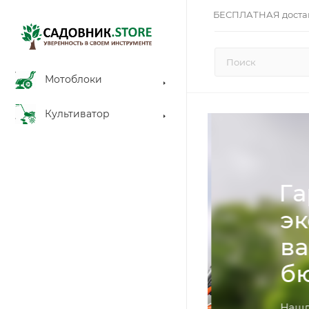
БЕСПЛАТНАЯ доста
Мотоблоки
Культиватор
Га
эк
ва
бю
Нашли