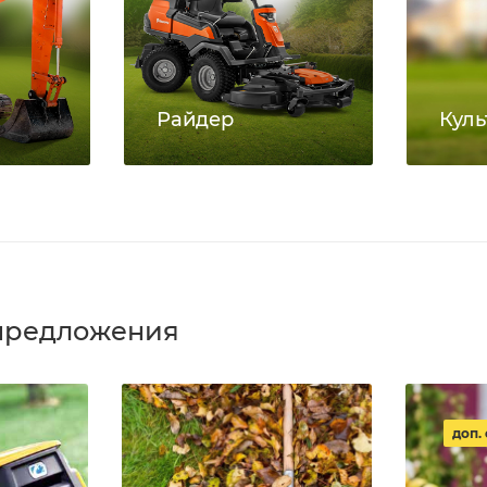
Райдер
Куль
предложения
доп.