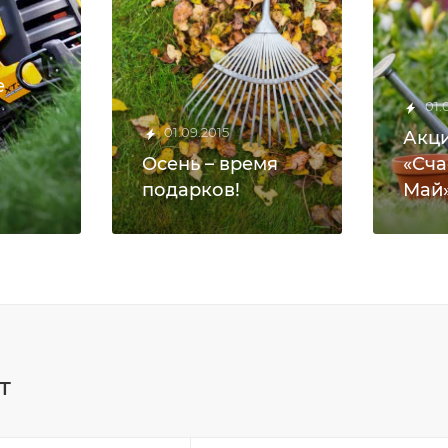
е
01.
01.09.2015
Акц
Осень – время
«Сча
подарков!
Май
т