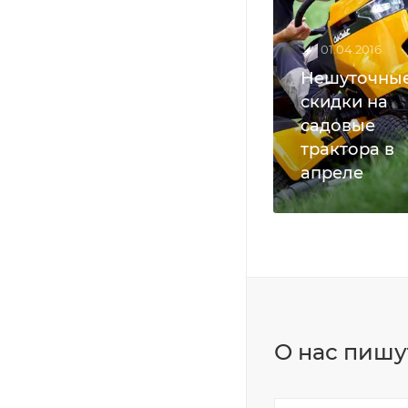
01.04.2016
Нешуточны
скидки на
садовые
трактора в
апреле
О нас пишу