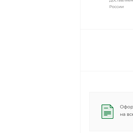
России
Оформ
на в