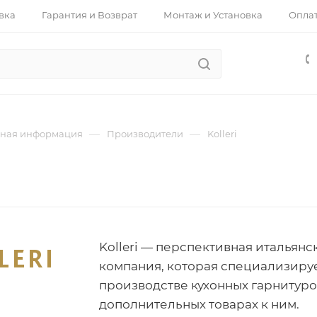
вка
Гарантия и Возврат
Монтаж и Установка
Опла
—
—
ная информация
Производители
Kolleri
Kolleri — перспективная итальянс
компания, которая специализируе
производстве кухонных гарнитуро
дополнительных товарах к ним.