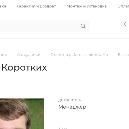
вка
Гарантия и Возврат
Монтаж и Установка
Опла
—
—
—
нии
Сотрудники
Отдел по работе с клиентами
Евге
 Коротких
ДОЛЖНОСТЬ
Менеджер
E-MAIL